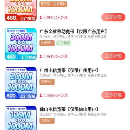
配光猫，免费预约
立即办理
已有2425人办理
广东全省移动宽带【仅限广东用户】
线上预约-客服确认-师傅上门安装-极速上网体验
免费预约
广东全省
立即办理
已有4594人办理
广州电信宽带【仅限广州用户】
免费预约-客服确认-师傅上门安装-极速上网体验
免费预约
立即办理
已有6936人办理
佛山电信宽带【仅限佛山用户】
线上预约-客服确认-师傅上门安装-极速上网体验
免费预约