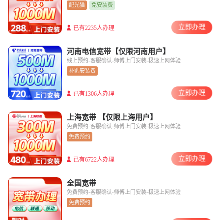
配光猫
免安装费
立即办理
已有2235人办理
河南电信宽带【仅限河南用户】
线上预约-客服确认-师傅上门安装-极速上网体验
补贴安装费
立即办理
已有1306人办理
上海宽带 【仅限上海用户】
免费预约-客服确认-师傅上门安装-极速上网体验
免费预约
立即办理
已有6722人办理
全国宽带
免费预约-客服确认-师傅上门安装-极速上网体验
免费预约