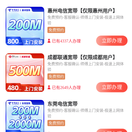
惠州电信宽带【仅限惠州用户】
免费预约-客服确认-师傅上门安装-极速上网体
验
免费预约
立即办理
已有4337人办理
成都联通宽带【仅限成都用户】
免费预约-客服确认-师傅上门安装-极速上网体
验
免费预约
立即办理
已有2649人办理
东莞电信宽带
免费预约-客服确认-师傅上门安装-极速上网体
验
免费预约