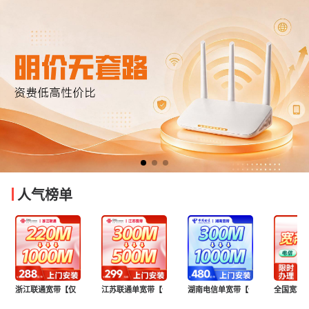
人气榜单
浙江联通宽带【仅限浙江用户】
江苏联通单宽带【仅限江苏用户】
湖南电信单宽带【仅限湖南用户】
全国宽带