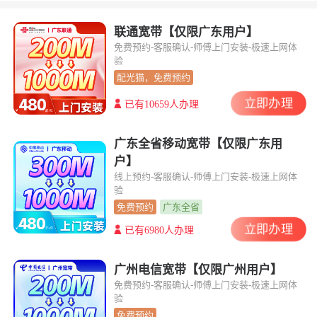
联通宽带【仅限广东用户】
免费预约-客服确认-师傅上门安装-极速上网体
验
配光猫，免费预约
立即办理
已有10659人办理
广东全省移动宽带【仅限广东用
户】
线上预约-客服确认-师傅上门安装-极速上网体
验
免费预约
广东全省
立即办理
已有6980人办理
广州电信宽带【仅限广州用户】
免费预约-客服确认-师傅上门安装-极速上网体
验
免费预约