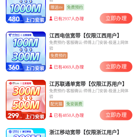
赠送itv
免费预约
立即办理
已有2937人办理
江西电信宽带【仅限江西用户】
免费预约-客服确认-师傅上门安装-极速上网体
验
免费预约
立即办理
已有4069人办理
江苏联通单宽带【仅限江苏用户】
免费预约-客服确认-师傅上门安装-极速上网体
验
配光猫
免安装费
立即办理
已有4850人办理
浙江移动宽带【仅限浙江用户】