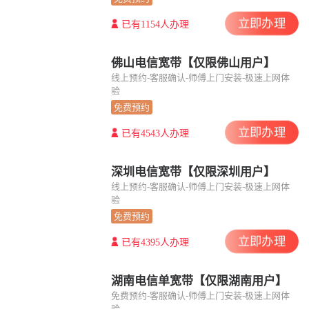
立即办理
已有1154人办理
佛山电信宽带【仅限佛山用户】
线上预约-客服确认-师傅上门安装-极速上网体
验
免费预约
立即办理
已有4543人办理
深圳电信宽带【仅限深圳用户】
线上预约-客服确认-师傅上门安装-极速上网体
验
免费预约
立即办理
已有4395人办理
湖南电信单宽带【仅限湖南用户】
免费预约-客服确认-师傅上门安装-极速上网体
验