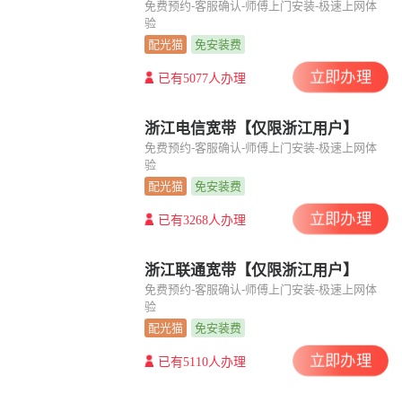
免费预约-客服确认-师傅上门安装-极速上网体
验
配光猫
免安装费
立即办理
已有5077人办理
浙江电信宽带【仅限浙江用户】
免费预约-客服确认-师傅上门安装-极速上网体
验
配光猫
免安装费
立即办理
已有3268人办理
浙江联通宽带【仅限浙江用户】
免费预约-客服确认-师傅上门安装-极速上网体
验
配光猫
免安装费
立即办理
已有5110人办理