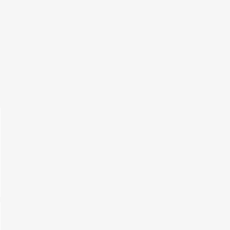
联通宽带【仅限广东用户】