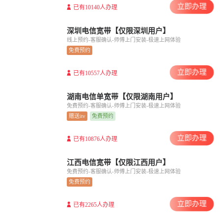
立即办理
已有10140人办理
深圳电信宽带【仅限深圳用户】
线上预约-客服确认-师傅上门安装-极速上网体验
免费预约
立即办理
已有10557人办理
湖南电信单宽带【仅限湖南用户】
免费预约-客服确认-师傅上门安装-极速上网体验
赠送itv
免费预约
立即办理
已有10876人办理
江西电信宽带【仅限江西用户】
免费预约-客服确认-师傅上门安装-极速上网体验
免费预约
立即办理
已有2265人办理