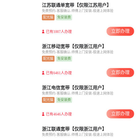
江苏联通单宽带【仅限江苏用户】
免费预约-客服确认-师傅上门安装-极速上网体验
配光猫
免安装费
立即办理
已有1007人办理
浙江移动宽带【仅限浙江用户】
免费预约-客服确认-师傅上门安装-极速上网体验
配光猫
免安装费
立即办理
已有6461人办理
浙江电信宽带【仅限浙江用户】
免费预约-客服确认-师傅上门安装-极速上网体验
配光猫
免安装费
立即办理
已有4646人办理
浙江联通宽带【仅限浙江用户】
免费预约-客服确认-师傅上门安装-极速上网体验