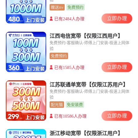
赠送itv
免费预约
立即办理
已有2484人办理
江西电信宽带【仅限江西用户】
免费预约-客服确认-师傅上门安装-极速上网体
验
免费预约
立即办理
已有1585人办理
江苏联通单宽带【仅限江苏用户】
免费预约-客服确认-师傅上门安装-极速上网体
验
配光猫
免安装费
立即办理
已有10586人办理
浙江移动宽带【仅限浙江用户】