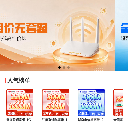
人气榜单
浙江联通宽带【仅限浙江用户】
江苏联通单宽带【仅限江苏用户】
湖南电信单宽带【仅限湖南用户】
全国宽带