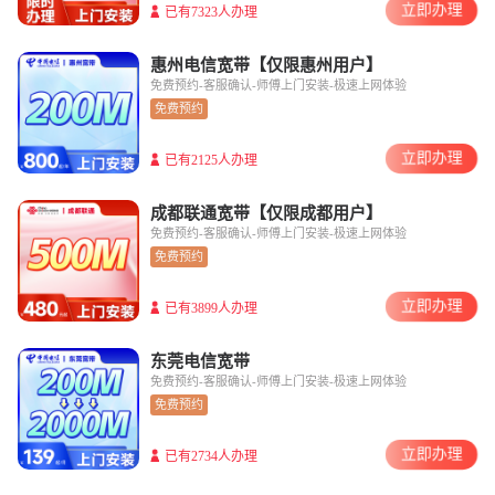
立即办理
已有7323人办理
惠州电信宽带【仅限惠州用户】
免费预约-客服确认-师傅上门安装-极速上网体验
免费预约
立即办理
已有2125人办理
成都联通宽带【仅限成都用户】
免费预约-客服确认-师傅上门安装-极速上网体验
免费预约
立即办理
已有3899人办理
东莞电信宽带
免费预约-客服确认-师傅上门安装-极速上网体验
免费预约
立即办理
已有2734人办理